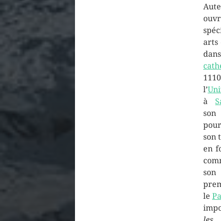
Aut
ouvr
spéc
arts
dans
cath
111
l’
Uni
à
S
s
pou
son t
en f
comm
son
pre
le
Pa
impo
les 