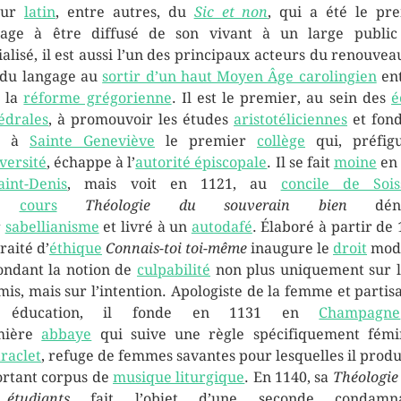
eur
latin
, entre autres, du
Sic et non
, qui a été le pr
age à être diffusé de son vivant à un large publi
ialisé, il est aussi l’un des principaux acteurs du renouvea
 du langage au
sortir d’un haut Moyen Âge carolingien
ent
 la
réforme grégorienne
. Il est le premier, au sein des
é
édrales
, à promouvoir les études
aristotéliciennes
et fon
0 à
Sainte Geneviève
le premier
collège
qui, préfig
versité
, échappe à l’
autorité épiscopale
. Il se fait
moine
en 
aint-Denis
, mais voit en 1121, au
concile de Sois
on
cours
Théologie du souverain bien
déno
r
sabellianisme
et livré à un
autodafé
. Élaboré à partir de 
raité d’
éthique
Connais-toi toi-même
inaugure le
droit
mod
ondant la notion de
culpabilité
non plus uniquement sur l
is, mais sur l’intention. Apologiste de la femme et partis
 éducation, il fonde en 1131 en
Champagne
mière
abbaye
qui suive une règle spécifiquement fémi
raclet
, refuge de femmes savantes pour lesquelles il produ
rtant corpus de
musique liturgique
. En 1140, sa
Théologie
étudiants
fait l’objet d’une seconde condamna