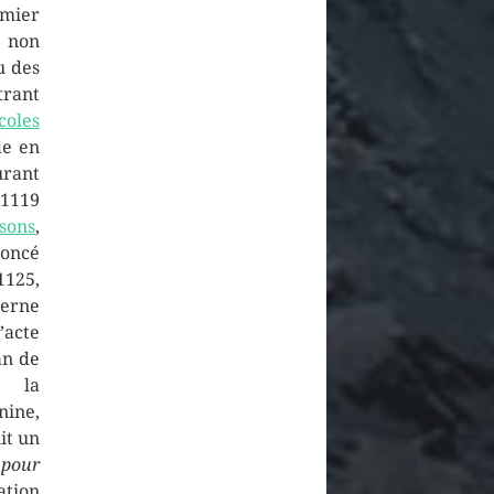
emier
c non
u des
rant
coles
de en
urant
1119
sons
,
ncé
1125,
erne
’acte
an de
la
nine,
it un
 pour
tion