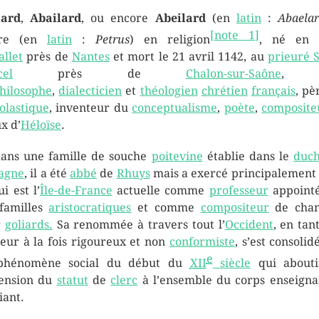
lard
,
Abailard
, ou encore
Abeilard
(en
latin
:
Abaela
[
note 1
]
rre (en
latin
:
Petrus
) en religion
, né en 
allet
près de
Nantes
et mort le
21 avril 1142
, au
prieuré S
el
près de
Chalon-sur-Saône
, 
hilosophe
,
dialecticien
et
théologien
chrétien
français
, pè
olastique
, inventeur du
conceptualisme
,
poète
,
composite
x d’
Héloïse
.
ans une famille de souche
poitevine
établie dans le
duch
agne
, il a été
abbé
de
Rhuys
mais a exercé principalement
i est l’
Île-de-France
actuelle comme
professeur
appoint
familles
aristocratiques
et comme
compositeur
de chan
r
goliards.
Sa renommée à travers tout l’
Occident
, en tan
eur à la fois rigoureux et non
conformiste
, s’est consolid
e
phénomène social du début du
XII
siècle
qui abouti
tension du
statut
de
clerc
à l’ensemble du corps enseigna
iant.