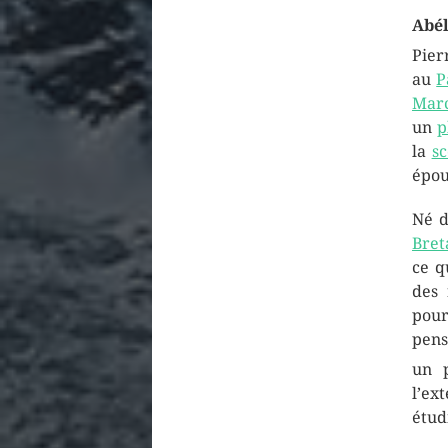
Abé
Pie
au
P
Marc
un
p
la
sc
épou
Né d
Bret
ce qu
des 
pou
pens
un 
l’ex
étud