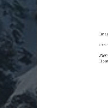
Imag
erre
Pier
Homm