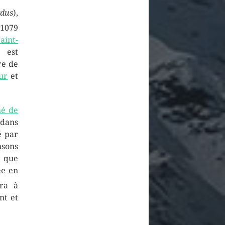
rdus
),
1079
aint-
est
re de
ur
et
é de
 dans
é par
sons
t que
ée en
ra à
nt et