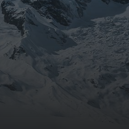
août 2024
CATÉGORIES
Conférences
conférences échecs
Echecs
Echecs et Entreprise
Non classé
Personnages illustres inconnus