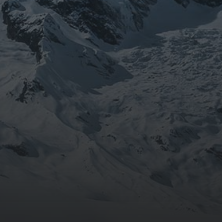
août 2024
CATÉGORIES
Conférences
conférences échecs
Echecs
Echecs et Entreprise
Non classé
Personnages illustres inconnus